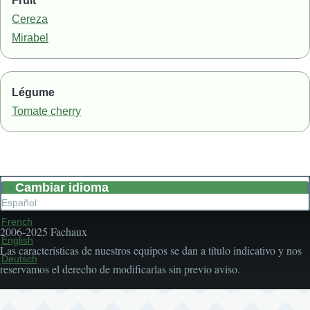
Fruit
Cereza
Mirabel
Légume
Tomate cherry
Cambiar idioma
Español
French
2006-2025 Fachaux
English
Las características de nuestros equipos se dan a título indicativo y nos
Deutsch
reservamos el derecho de modificarlas sin previo aviso.