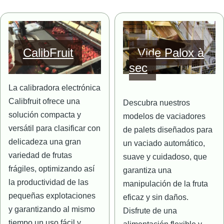
Imagen
Imagen
CalibFruit
Vide Palox à
sec
La calibradora electrónica
Calibfruit ofrece una
Descubra nuestros
solución compacta y
modelos de vaciadores
versátil para clasificar con
de palets diseñados para
delicadeza una gran
un vaciado automático,
variedad de frutas
suave y cuidadoso, que
frágiles, optimizando así
garantiza una
la productividad de las
manipulación de la fruta
pequeñas explotaciones
eficaz y sin daños.
y garantizando al mismo
Disfrute de una
tiempo un uso fácil y