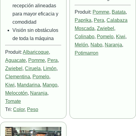
recepción alineadas
Produit:
Pomme
,
Batata
,
para mayor eficacia y
Paprika
,
Pera
,
Calabaza
comodidad
Moscada
,
Zwiebel
,
Visión sin obstáculos
Colinabo
,
Pomelo
,
Kiwi
,
de toda la máquina
Melón
,
Nabo
,
Naranja
,
Produit:
Albaricoque
,
Potimarron
Aguacate
,
Pomme
,
Pera
,
Zwiebel
,
Ciruela
,
Limón
,
Clementina
,
Pomelo
,
Kiwi
,
Mandarina
,
Mango
,
Melocotón
,
Naranja
,
Tomate
Tri:
Color
,
Peso
Imagen