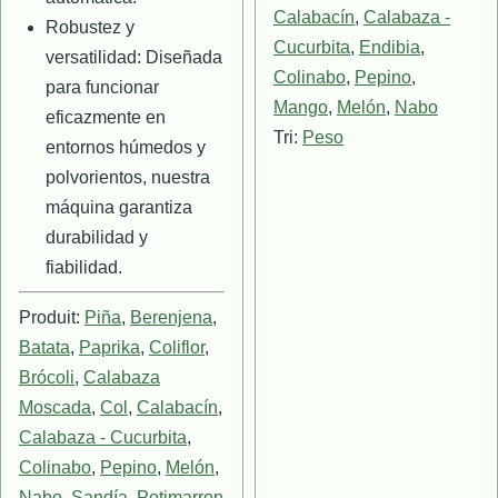
Calabacín
,
Calabaza -
Robustez y
Cucurbita
,
Endibia
,
versatilidad: Diseñada
Colinabo
,
Pepino
,
para funcionar
Mango
,
Melón
,
Nabo
eficazmente en
Tri:
Peso
entornos húmedos y
polvorientos, nuestra
máquina garantiza
durabilidad y
fiabilidad.
Produit:
Piña
,
Berenjena
,
Batata
,
Paprika
,
Coliflor
,
Brócoli
,
Calabaza
Moscada
,
Col
,
Calabacín
,
Calabaza - Cucurbita
,
Colinabo
,
Pepino
,
Melón
,
Nabo
,
Sandía
,
Potimarron