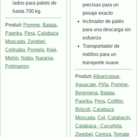
lados para palets de
precisas para un
hasta 700 kg.
pesaje exacto
Inclinador de palés
Produit:
Pomme
,
Batata
,
para una descarga sin
Paprika
,
Pera
,
Calabaza
esfuerzo
Moscada
,
Zwiebel
,
Transportador de
Colinabo
,
Pomelo
,
Kiwi
,
rodillos para un
Melón
,
Nabo
,
Naranja
,
transporte suave
Potimarron
Produit:
Albaricoque
,
Aguacate
,
Piña
,
Pomme
,
Berenjena
,
Batata
,
Paprika
,
Pera
,
Coliflor
,
Brócoli
,
Calabaza
Moscada
,
Col
,
Calabacín
,
Calabaza - Cucurbita
,
Zwiebel
,
Cereza
,
Tomate