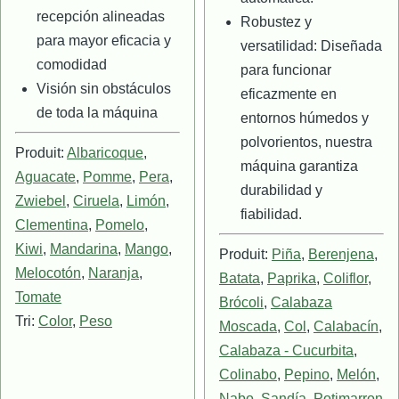
recepción alineadas
Robustez y
para mayor eficacia y
versatilidad: Diseñada
comodidad
para funcionar
Visión sin obstáculos
eficazmente en
de toda la máquina
entornos húmedos y
polvorientos, nuestra
Produit:
Albaricoque
,
máquina garantiza
Aguacate
,
Pomme
,
Pera
,
durabilidad y
Zwiebel
,
Ciruela
,
Limón
,
fiabilidad.
Clementina
,
Pomelo
,
Kiwi
,
Mandarina
,
Mango
,
Produit:
Piña
,
Berenjena
,
Melocotón
,
Naranja
,
Batata
,
Paprika
,
Coliflor
,
Tomate
Brócoli
,
Calabaza
Tri:
Color
,
Peso
Moscada
,
Col
,
Calabacín
,
Calabaza - Cucurbita
,
Colinabo
,
Pepino
,
Melón
,
Nabo
,
Sandía
,
Potimarron