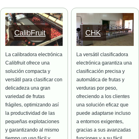
Imagen
Imagen
CalibFruit
CHK
La calibradora electrónica
La versátil clasificadora
Calibfruit ofrece una
electrónica garantiza una
solución compacta y
clasificación precisa y
versátil para clasificar con
automática de frutas y
delicadeza una gran
verduras por peso,
variedad de frutas
ofreciendo a los clientes
frágiles, optimizando así
una solución eficaz que
la productividad de las
puede adaptarse incluso
pequeñas explotaciones
a entornos exigentes,
y garantizando al mismo
gracias a sus avanzadas
tiempo un uso fácil y
funciones y a su fácil