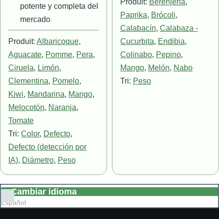
Produit:
Berenjena
,
potente y completa del
Paprika
,
Brócoli
,
mercado
Calabacín
,
Calabaza -
Produit:
Albaricoque
,
Cucurbita
,
Endibia
,
Aguacate
,
Pomme
,
Pera
,
Colinabo
,
Pepino
,
Ciruela
,
Limón
,
Mango
,
Melón
,
Nabo
Clementina
,
Pomelo
,
Tri:
Peso
Kiwi
,
Mandarina
,
Mango
,
Melocotón
,
Naranja
,
Tomate
Tri:
Color
,
Defecto
,
Defecto (detección por
IA)
,
Diámetro
,
Peso
Cambiar idioma
Lista
Español
adicional
de