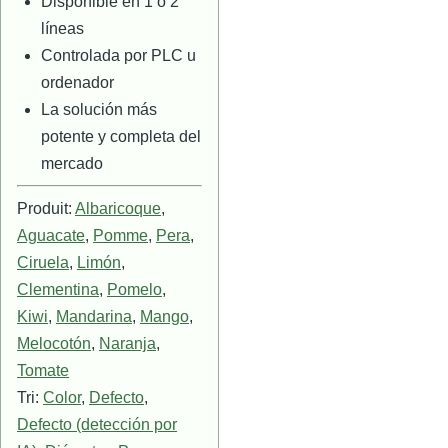
Disponible en 1 ó 2
líneas
Controlada por PLC u
ordenador
La solución más
potente y completa del
mercado
Produit:
Albaricoque
,
Aguacate
,
Pomme
,
Pera
,
Ciruela
,
Limón
,
Clementina
,
Pomelo
,
Kiwi
,
Mandarina
,
Mango
,
Melocotón
,
Naranja
,
Tomate
Tri:
Color
,
Defecto
,
Defecto (detección por