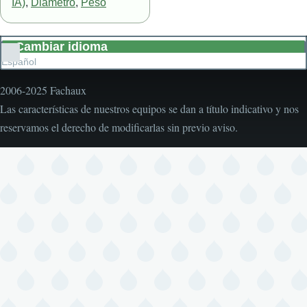
IA)
,
Diámetro
,
Peso
Cambiar idioma
Lista
Español
adicional
de
2006-2025 Fachaux
acciones
Las características de nuestros equipos se dan a título indicativo y nos
reservamos el derecho de modificarlas sin previo aviso.