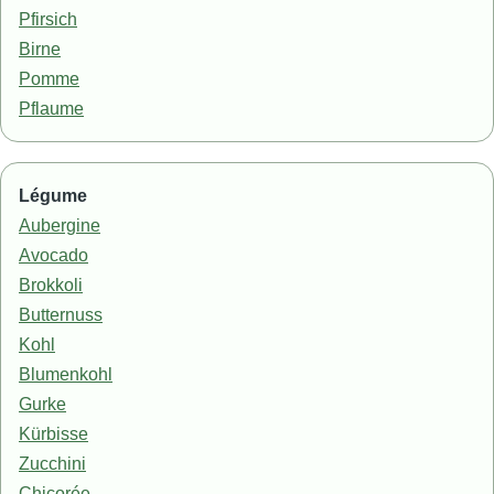
Pfirsich
Birne
Pomme
Pflaume
Légume
Aubergine
Avocado
Brokkoli
Butternuss
Kohl
Blumenkohl
Gurke
Kürbisse
Zucchini
Chicorée