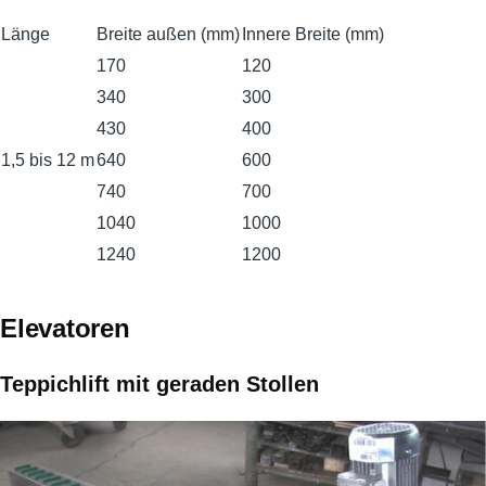
Länge
Breite außen (mm)
Innere Breite (mm)
170
120
340
300
430
400
1,5 bis 12 m
640
600
740
700
1040
1000
1240
1200
Elevatoren
Teppichlift mit geraden Stollen
Bild