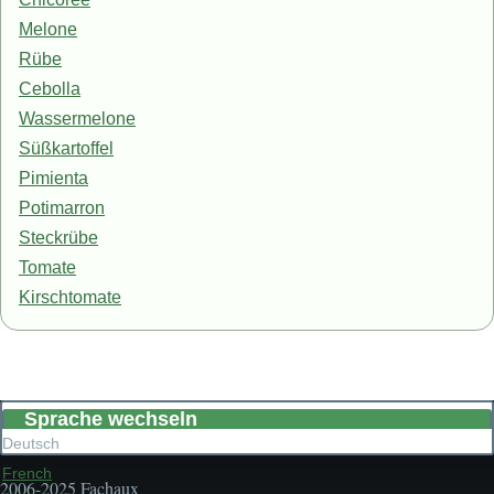
Melone
Rübe
Cebolla
Wassermelone
Süßkartoffel
Pimienta
Potimarron
Steckrübe
Tomate
Kirschtomate
Sprache wechseln
Deutsch
French
2006-2025 Fachaux