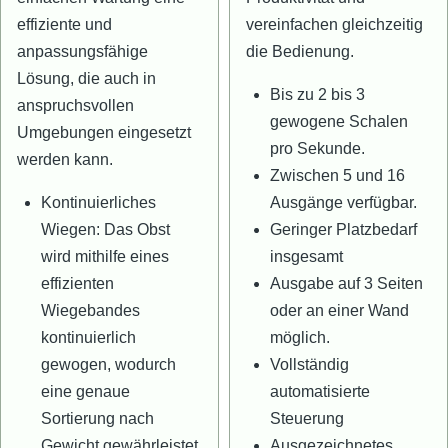
effiziente und
vereinfachen gleichzeitig
anpassungsfähige
die Bedienung.
Lösung, die auch in
Bis zu 2 bis 3
anspruchsvollen
gewogene Schalen
Umgebungen eingesetzt
pro Sekunde.
werden kann.
Zwischen 5 und 16
Kontinuierliches
Ausgänge verfügbar.
Wiegen: Das Obst
Geringer Platzbedarf
wird mithilfe eines
insgesamt
effizienten
Ausgabe auf 3 Seiten
Wiegebandes
oder an einer Wand
kontinuierlich
möglich.
gewogen, wodurch
Vollständig
eine genaue
automatisierte
Sortierung nach
Steuerung
Gewicht gewährleistet
Ausgezeichnetes