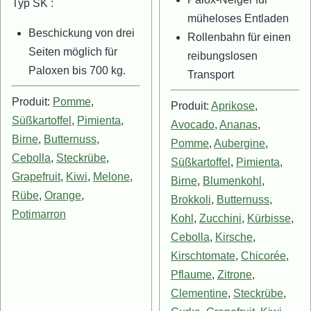
Typ SK :
müheloses Entladen
Beschickung von drei
Rollenbahn für einen
Seiten möglich für
reibungslosen
Paloxen bis 700 kg.
Transport
Produit:
Pomme
,
Produit:
Aprikose
,
Süßkartoffel
,
Pimienta
,
Avocado
,
Ananas
,
Birne
,
Butternuss
,
Pomme
,
Aubergine
,
Cebolla
,
Steckrübe
,
Süßkartoffel
,
Pimienta
,
Grapefruit
,
Kiwi
,
Melone
,
Birne
,
Blumenkohl
,
Rübe
,
Orange
,
Brokkoli
,
Butternuss
,
Potimarron
Kohl
,
Zucchini
,
Kürbisse
,
Cebolla
,
Kirsche
,
Kirschtomate
,
Chicorée
,
Pflaume
,
Zitrone
,
Clementine
,
Steckrübe
,