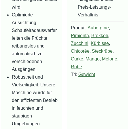
wird.
Preis-Leistungs-
Optimierte
Verhältnis
Ausrichtung:
Produit:
Aubergine
,
Schaufelradauswerfer
Pimienta
,
Brokkoli
,
leiten die Früchte
Zucchini
,
Kürbisse
,
reibungslos und
Chicorée
,
Steckrübe
,
automatisch zu
Gurke
,
Mango
,
Melone
,
verschiedenen
Rübe
Ausgängen.
Tri:
Gewicht
Robustheit und
Vielseitigkeit: Unsere
Maschine wurde für
den effizienten Betrieb
in feuchten und
staubigen
Umgebungen