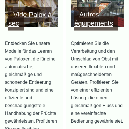
Bild
Bild
Vide Palox à
Autres
sec
équipements
Entdecken Sie unsere
Optimieren Sie die
Modelle für das Leeren
Verarbeitung und den
von Paloxen, die für eine
Umschlag von Obst mit
automatische,
unseren flexiblen und
gleichmäßige und
maßgeschneiderten
schonende Entleerung
Geräten. Profitieren Sie
konzipiert sind und eine
von einer effizienten
effiziente und
Lösung, die einen
beschädigungsfreie
gleichmäßigen Fluss und
Handhabung der Früchte
eine vereinfachte
gewährleisten. Profitieren
Bedienung gewährleistet.
Sie von flexiblen