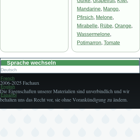
Gurke
,
Grapefruit
,
Kiwi
,
Mandarine
,
Mango
,
Pfirsich
,
Melone
,
Mirabelle
,
Rübe
,
Orange
,
Wassermelone
,
Potimarron
,
Tomate
Sprache wechseln
Deutsch
French
2006-2025 Fachaux
English
Die Eigenschaften unserer Materialien sind unverbindlich und wir
Español
behalten uns das Recht vor, sie ohne Vorankündigung zu ändern.