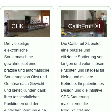
Bild
Bild
CHK
CalibFruit XL
Die vielseitige
Die Calibfruit XL bietet
elektronische
eine präzise und
Sortiermaschine
effiziente Sortierung von
gewährleistet eine
langen und voluminösen
präzise und automatische
Früchten und ist ideal für
Sortierung von Obst und
kleine und mittlere
Gemüse nach Gewicht
Betriebe. Ihr patentiertes
und bietet Kunden dank
Design und die intuitive
ihrer fortschrittlichen
SPS-Steuerung
Funktionen und der
maximieren die
einfachen Wartung eine
Produktivität und