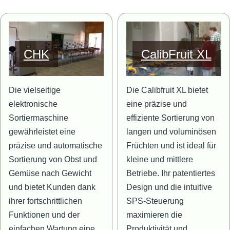
Bild
Bild
CHK
CalibFruit XL
Die vielseitige
Die Calibfruit XL bietet
elektronische
eine präzise und
Sortiermaschine
effiziente Sortierung von
gewährleistet eine
langen und voluminösen
präzise und automatische
Früchten und ist ideal für
Sortierung von Obst und
kleine und mittlere
Gemüse nach Gewicht
Betriebe. Ihr patentiertes
und bietet Kunden dank
Design und die intuitive
ihrer fortschrittlichen
SPS-Steuerung
Funktionen und der
maximieren die
einfachen Wartung eine
Produktivität und