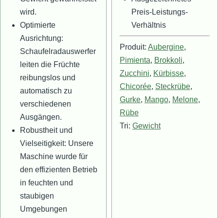
wird.
Preis-Leistungs-
Optimierte
Verhältnis
Ausrichtung:
Produit:
Aubergine
,
Schaufelradauswerfer
Pimienta
,
Brokkoli
,
leiten die Früchte
Zucchini
,
Kürbisse
,
reibungslos und
Chicorée
,
Steckrübe
,
automatisch zu
Gurke
,
Mango
,
Melone
,
verschiedenen
Rübe
Ausgängen.
Tri:
Gewicht
Robustheit und
Vielseitigkeit: Unsere
Maschine wurde für
den effizienten Betrieb
in feuchten und
staubigen
Umgebungen