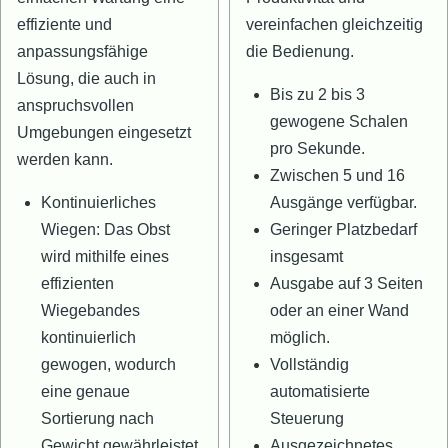
effiziente und
vereinfachen gleichzeitig
anpassungsfähige
die Bedienung.
Lösung, die auch in
Bis zu 2 bis 3
anspruchsvollen
gewogene Schalen
Umgebungen eingesetzt
pro Sekunde.
werden kann.
Zwischen 5 und 16
Kontinuierliches
Ausgänge verfügbar.
Wiegen: Das Obst
Geringer Platzbedarf
wird mithilfe eines
insgesamt
effizienten
Ausgabe auf 3 Seiten
Wiegebandes
oder an einer Wand
kontinuierlich
möglich.
gewogen, wodurch
Vollständig
eine genaue
automatisierte
Sortierung nach
Steuerung
Gewicht gewährleistet
Ausgezeichnetes