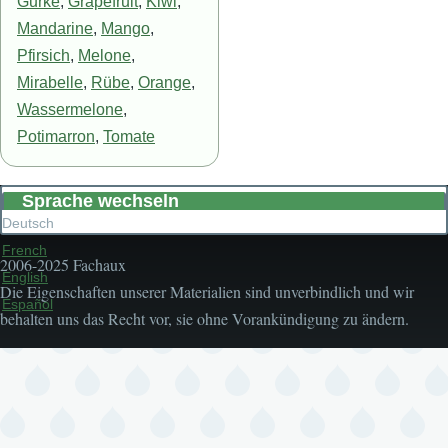
Gurke
,
Grapefruit
,
Kiwi
,
Mandarine
,
Mango
,
Pfirsich
,
Melone
,
Mirabelle
,
Rübe
,
Orange
,
Wassermelone
,
Potimarron
,
Tomate
Sprache wechseln
Deutsch
French
2006-2025 Fachaux
English
Die Eigenschaften unserer Materialien sind unverbindlich und wir
Español
behalten uns das Recht vor, sie ohne Vorankündigung zu ändern.