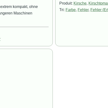
Produit:
Kirsche
,
Kirschtoma
e extrem kompakt, ohne
Tri:
Farbe
,
Fehler
,
Fehler (E
längeren Maschinen
r