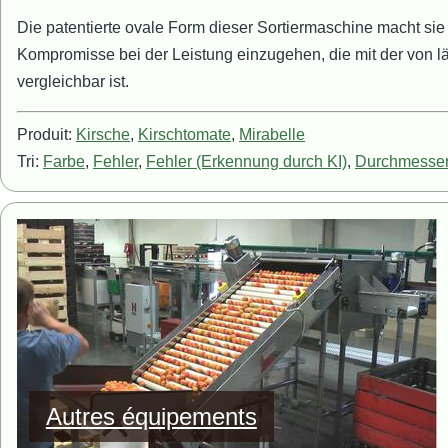
Die patentierte ovale Form dieser Sortiermaschine macht si
Kompromisse bei der Leistung einzugehen, die mit der von 
vergleichbar ist.
Produit:
Kirsche
,
Kirschtomate
,
Mirabelle
Tri:
Farbe
,
Fehler
,
Fehler (Erkennung durch KI)
,
Durchmesse
Bild
Autres équipements