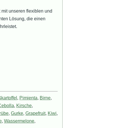
mit unseren flexiblen und
enten Lösung, die einen
rleistet.
kartoffel
,
Pimienta
,
Birne
,
Cebolla
,
Kirsche
,
rübe
,
Gurke
,
Grapefruit
,
Kiwi
,
e
,
Wassermelone
,