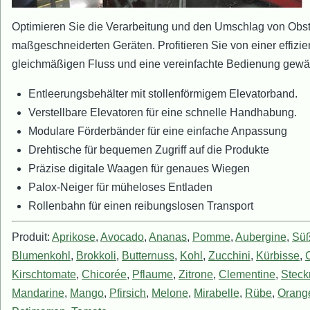
Optimieren Sie die Verarbeitung und den Umschlag von Obst 
maßgeschneiderten Geräten. Profitieren Sie von einer effizi
gleichmäßigen Fluss und eine vereinfachte Bedienung gewäh
Entleerungsbehälter mit stollenförmigem Elevatorband.
Verstellbare Elevatoren für eine schnelle Handhabung.
Modulare Förderbänder für eine einfache Anpassung
Drehtische für bequemen Zugriff auf die Produkte
Präzise digitale Waagen für genaues Wiegen
Palox-Neiger für müheloses Entladen
Rollenbahn für einen reibungslosen Transport
Produit:
Aprikose
,
Avocado
,
Ananas
,
Pomme
,
Aubergine
,
Süß
Blumenkohl
,
Brokkoli
,
Butternuss
,
Kohl
,
Zucchini
,
Kürbisse
,
Kirschtomate
,
Chicorée
,
Pflaume
,
Zitrone
,
Clementine
,
Steck
Mandarine
,
Mango
,
Pfirsich
,
Melone
,
Mirabelle
,
Rübe
,
Orang