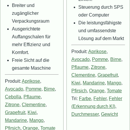
Breiter und
Steuerung durch SPS
zugänglicher
oder Computer
Verpackungsraum
Die leistungsfähigste
Ausgerichtete
und umfassendste
Auffangschalen für
Lösung auf dem Markt
mehr Effizienz und
Produit:
Aprikose
,
Komfort.
Avocado
,
Pomme
,
Birne
,
Freie Sicht auf die
Pflaume
,
Zitrone
,
gesamte Maschine
Clementine
,
Grapefruit
,
Produit:
Aprikose
,
Kiwi
,
Mandarine
,
Mango
,
Avocado
,
Pomme
,
Birne
,
Pfirsich
,
Orange
,
Tomate
Cebolla
,
Pflaume
,
Tri:
Farbe
,
Fehler
,
Fehler
Zitrone
,
Clementine
,
(Erkennung durch KI)
,
Grapefruit
,
Kiwi
,
Durchmesser
,
Gewicht
Mandarine
,
Mango
,
Pfirsich
,
Orange
,
Tomate