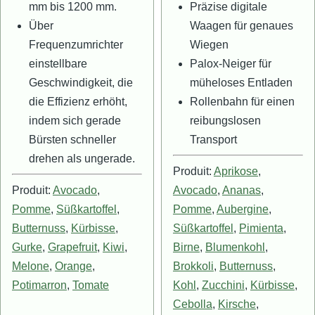
mm bis 1200 mm.
Präzise digitale
Über
Waagen für genaues
Frequenzumrichter
Wiegen
einstellbare
Palox-Neiger für
Geschwindigkeit, die
müheloses Entladen
die Effizienz erhöht,
Rollenbahn für einen
indem sich gerade
reibungslosen
Bürsten schneller
Transport
drehen als ungerade.
Produit:
Aprikose
,
Produit:
Avocado
,
Avocado
,
Ananas
,
Pomme
,
Süßkartoffel
,
Pomme
,
Aubergine
,
Butternuss
,
Kürbisse
,
Süßkartoffel
,
Pimienta
,
Gurke
,
Grapefruit
,
Kiwi
,
Birne
,
Blumenkohl
,
Melone
,
Orange
,
Brokkoli
,
Butternuss
,
Potimarron
,
Tomate
Kohl
,
Zucchini
,
Kürbisse
,
Cebolla
,
Kirsche
,