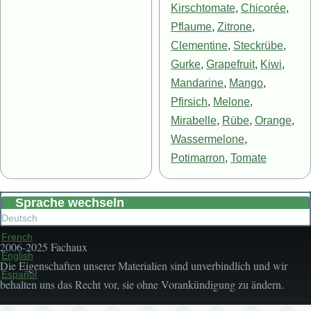
Kirschtomate
,
Chicorée
,
Pflaume
,
Zitrone
,
Clementine
,
Steckrübe
,
Gurke
,
Grapefruit
,
Kiwi
,
Mandarine
,
Mango
,
Pfirsich
,
Melone
,
Mirabelle
,
Rübe
,
Orange
,
Wassermelone
,
Potimarron
,
Tomate
Sprache wechseln
Deutsch
French
2006-2025 Fachaux
English
Die Eigenschaften unserer Materialien sind unverbindlich und wir
Español
behalten uns das Recht vor, sie ohne Vorankündigung zu ändern.