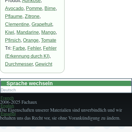
Produit:
Aprikose
,
Avocado
,
Pomme
,
Birne
,
Pflaume
,
Zitrone
,
Clementine
,
Grapefruit
,
Kiwi
,
Mandarine
,
Mango
,
Pfirsich
,
Orange
,
Tomate
Tri:
Farbe
,
Fehler
,
Fehler
(Erkennung durch KI)
,
Durchmesser
,
Gewicht
Sprache wechseln
Deutsch
French
2006-2025 Fachaux
English
Die Eigenschaften unserer Materialien sind unverbindlich und wir
Español
behalten uns das Recht vor, sie ohne Vorankündigung zu ändern.