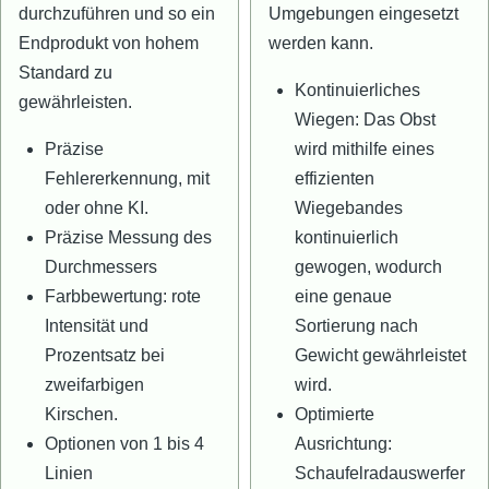
durchzuführen und so ein
Umgebungen eingesetzt
Endprodukt von hohem
werden kann.
Standard zu
Kontinuierliches
gewährleisten.
Wiegen: Das Obst
Präzise
wird mithilfe eines
Fehlererkennung, mit
effizienten
oder ohne KI.
Wiegebandes
Präzise Messung des
kontinuierlich
Durchmessers
gewogen, wodurch
Farbbewertung: rote
eine genaue
Intensität und
Sortierung nach
Prozentsatz bei
Gewicht gewährleistet
zweifarbigen
wird.
Kirschen.
Optimierte
Optionen von 1 bis 4
Ausrichtung:
Linien
Schaufelradauswerfer