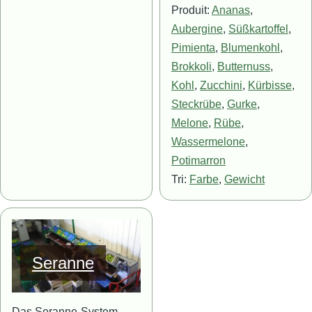
Produit:
Ananas
,
Aubergine
,
Süßkartoffel
,
Pimienta
,
Blumenkohl
,
Brokkoli
,
Butternuss
,
Kohl
,
Zucchini
,
Kürbisse
,
Steckrübe
,
Gurke
,
Melone
,
Rübe
,
Wassermelone
,
Potimarron
Tri:
Farbe
,
Gewicht
Bild
Seranne
Das Seranne-System