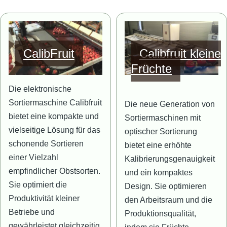
Bild
Bild
CalibFruit
Calibfruit kleine
Früchte
Die elektronische
Sortiermaschine Calibfruit
Die neue Generation von
bietet eine kompakte und
Sortiermaschinen mit
vielseitige Lösung für das
optischer Sortierung
schonende Sortieren
bietet eine erhöhte
einer Vielzahl
Kalibrierungsgenauigkeit
empfindlicher Obstsorten.
und ein kompaktes
Sie optimiert die
Design. Sie optimieren
Produktivität kleiner
den Arbeitsraum und die
Betriebe und
Produktionsqualität,
gewährleistet gleichzeitig