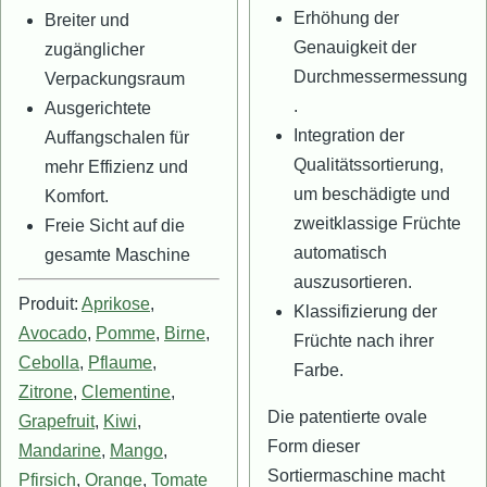
Erhöhung der
Breiter und
Genauigkeit der
zugänglicher
Durchmessermessung
Verpackungsraum
.
Ausgerichtete
Integration der
Auffangschalen für
Qualitätssortierung,
mehr Effizienz und
um beschädigte und
Komfort.
zweitklassige Früchte
Freie Sicht auf die
automatisch
gesamte Maschine
auszusortieren.
Produit:
Aprikose
,
Klassifizierung der
Avocado
,
Pomme
,
Birne
,
Früchte nach ihrer
Cebolla
,
Pflaume
,
Farbe.
Zitrone
,
Clementine
,
Die patentierte ovale
Grapefruit
,
Kiwi
,
Form dieser
Mandarine
,
Mango
,
Sortiermaschine macht
Pfirsich
,
Orange
,
Tomate