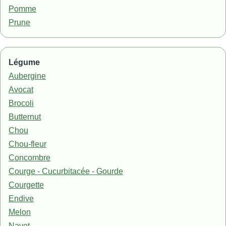
Pomme
Prune
Légume
Aubergine
Avocat
Brocoli
Butternut
Chou
Chou-fleur
Concombre
Courge - Cucurbitacée - Gourde
Courgette
Endive
Melon
Navet