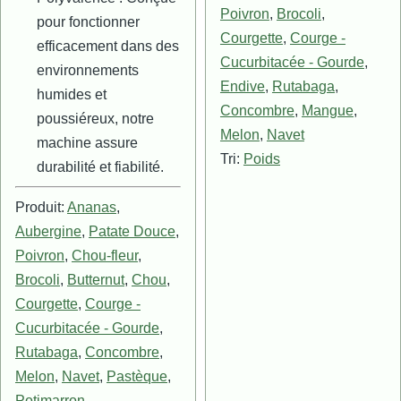
Poivron
,
Brocoli
,
pour fonctionner
Courgette
,
Courge -
efficacement dans des
Cucurbitacée - Gourde
,
environnements
Endive
,
Rutabaga
,
humides et
Concombre
,
Mangue
,
poussiéreux, notre
Melon
,
Navet
machine assure
Tri:
Poids
durabilité et fiabilité.
Produit:
Ananas
,
Aubergine
,
Patate Douce
,
Poivron
,
Chou-fleur
,
Brocoli
,
Butternut
,
Chou
,
Courgette
,
Courge -
Cucurbitacée - Gourde
,
Rutabaga
,
Concombre
,
Melon
,
Navet
,
Pastèque
,
Potimarron