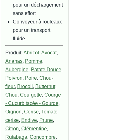
pour un déchargement
sans effort
Convoyeur à rouleaux
pour un transport
fluide
Produit:
Abricot
,
Avocat
,
Ananas
,
Pomme
,
Aubergine
,
Patate Douce
,
Poivron
,
Poire
,
Chou-
fleur
,
Brocoli
,
Butternut
,
Chou
,
Courgette
,
Courge
- Cucurbitacée - Gourde
,
Oignon
,
Cerise
,
Tomate
cerise
,
Endive
,
Prune
,
Citron
,
Clémentine
,
Rutabaga
,
Concombre
,