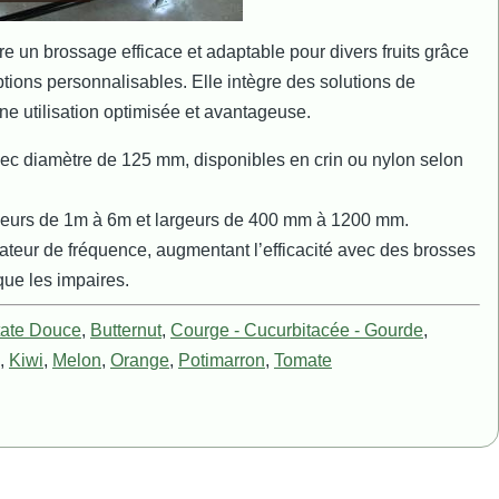
 un brossage efficace et adaptable pour divers fruits grâce
ptions personnalisables. Elle intègre des solutions de
e utilisation optimisée et avantageuse.
ec diamètre de 125 mm, disponibles en crin ou nylon selon
gueurs de 1m à 6m et largeurs de 400 mm à 1200 mm.
iateur de fréquence, augmentant l’efficacité avec des brosses
que les impaires.
tate Douce
,
Butternut
,
Courge - Cucurbitacée - Gourde
,
,
Kiwi
,
Melon
,
Orange
,
Potimarron
,
Tomate