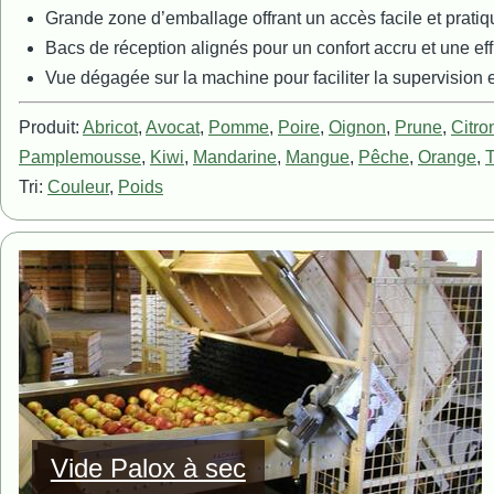
Grande zone d’emballage offrant un accès facile et pratiq
Bacs de réception alignés pour un confort accru et une eff
Vue dégagée sur la machine pour faciliter la supervision et
Produit:
Abricot
,
Avocat
,
Pomme
,
Poire
,
Oignon
,
Prune
,
Citro
Pamplemousse
,
Kiwi
,
Mandarine
,
Mangue
,
Pêche
,
Orange
,
Tri:
Couleur
,
Poids
Image
Vide Palox à sec