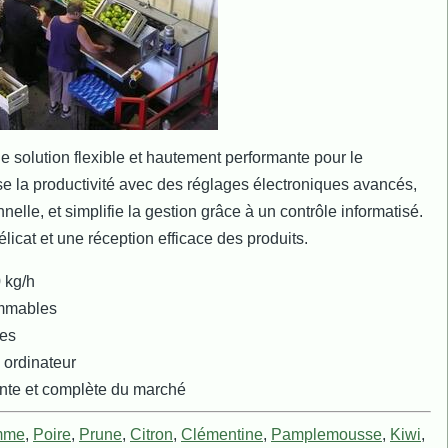
 solution flexible et hautement performante pour le
mise la productivité avec des réglages électroniques avancés,
nelle, et simplifie la gestion grâce à un contrôle informatisé.
élicat et une réception efficace des produits.
 kg/h
ammables
nes
 ordinateur
ante et complète du marché
mme
,
Poire
,
Prune
,
Citron
,
Clémentine
,
Pamplemousse
,
Kiwi
,