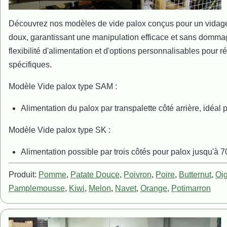
Découvrez nos modèles de vide palox conçus pour un vidage 
doux, garantissant une manipulation efficace et sans dommage
flexibilité d'alimentation et d'options personnalisables pour 
spécifiques.
Modèle Vide palox type SAM :
Alimentation du palox par transpalette côté arrière, idéal
Modèle Vide palox type SK :
Alimentation possible par trois côtés pour palox jusqu'à 7
Produit:
Pomme
,
Patate Douce
,
Poivron
,
Poire
,
Butternut
,
Oi
Pamplemousse
,
Kiwi
,
Melon
,
Navet
,
Orange
,
Potimarron
Image