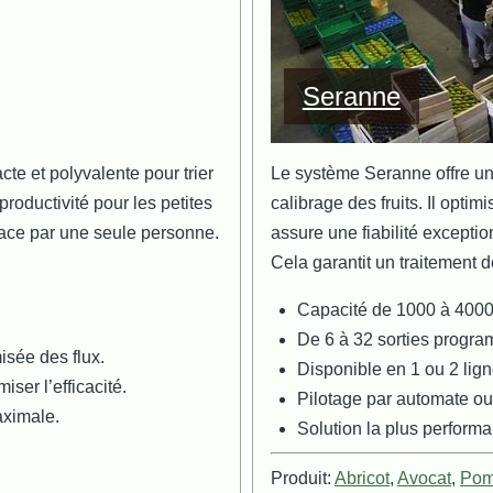
Seranne
cte et polyvalente pour trier
Le système Seranne offre une
 productivité pour les petites
calibrage des fruits. Il opti
ficace par une seule personne.
assure une fiabilité exception
Cela garantit un traitement d
Capacité de 1000 à 4000
De 6 à 32 sorties progr
isée des flux.
Disponible en 1 ou 2 lig
ser l’efficacité.
Pilotage par automate ou
aximale.
Solution la plus perform
Produit:
Abricot
,
Avocat
,
Po