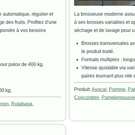
automatique, régulier et
La brosseuse moderne assure
 des fruits. Profitez d'une
à ses brosses variables et o
répondre à vos besoins
séchage et de lavage pour un
Brosses transversales av
le produit traité.
Formats multiples : lon
 pour palox de 400 kg.
Vitesse ajustable via var
paires tournant plus vite 
Produit:
Avocat
,
Pomme
,
Pa
00 kg.
Concombre
,
Pamplemousse
gnon
,
Rutabaga
,