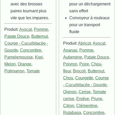
avec des brosses
pour un déchargement
paires tournant plus
sans effort
vite que les impaires.
Convoyeur à rouleaux
pour un transport
Produit:
Avocat
,
Pomme
,
fluide
Patate Douce
,
Butternut
,
Courge - Cucurbitacée -
Produit:
Abricot
,
Avocat
,
Gourde
,
Concombre
,
Ananas
,
Pomme
,
Pamplemousse
,
Kiwi
,
Aubergine
,
Patate Douce
,
Melon
,
Orange
,
Poivron
,
Poire
,
Chou-
Potimarron
,
Tomate
fleur
,
Brocoli
,
Butternut
,
Chou
,
Courgette
,
Courge
- Cucurbitacée - Gourde
,
Oignon
,
Cerise
,
Tomate
cerise
,
Endive
,
Prune
,
Citron
,
Clémentine
,
Rutabaga
,
Concombre
,