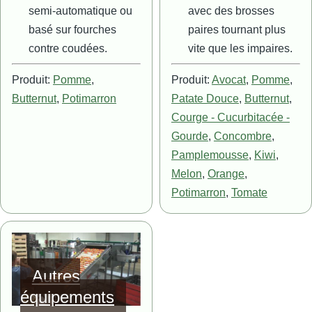
semi-automatique ou
avec des brosses
basé sur fourches
paires tournant plus
contre coudées.
vite que les impaires.
Produit:
Pomme
,
Produit:
Avocat
,
Pomme
,
Butternut
,
Potimarron
Patate Douce
,
Butternut
,
Courge - Cucurbitacée -
Gourde
,
Concombre
,
Pamplemousse
,
Kiwi
,
Melon
,
Orange
,
Potimarron
,
Tomate
Image
Autres
équipements