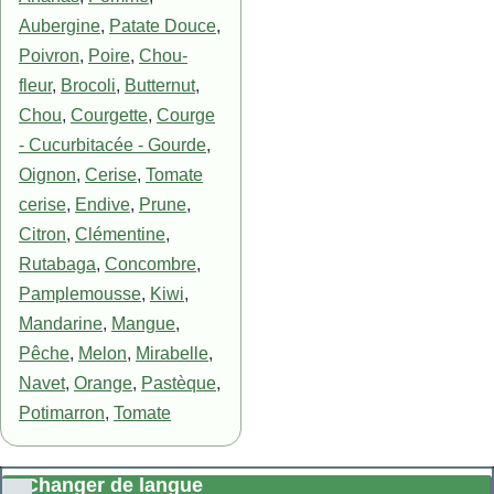
Aubergine
,
Patate Douce
,
Poivron
,
Poire
,
Chou-
fleur
,
Brocoli
,
Butternut
,
Chou
,
Courgette
,
Courge
- Cucurbitacée - Gourde
,
Oignon
,
Cerise
,
Tomate
cerise
,
Endive
,
Prune
,
Citron
,
Clémentine
,
Rutabaga
,
Concombre
,
Pamplemousse
,
Kiwi
,
Mandarine
,
Mangue
,
Pêche
,
Melon
,
Mirabelle
,
Navet
,
Orange
,
Pastèque
,
Potimarron
,
Tomate
Changer de langue