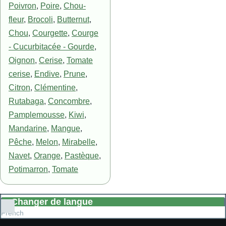
Poivron
,
Poire
,
Chou-
fleur
,
Brocoli
,
Butternut
,
Chou
,
Courgette
,
Courge
- Cucurbitacée - Gourde
,
Oignon
,
Cerise
,
Tomate
cerise
,
Endive
,
Prune
,
Citron
,
Clémentine
,
Rutabaga
,
Concombre
,
Pamplemousse
,
Kiwi
,
Mandarine
,
Mangue
,
Pêche
,
Melon
,
Mirabelle
,
Navet
,
Orange
,
Pastèque
,
Potimarron
,
Tomate
Changer de langue
Lister
French
les
actions