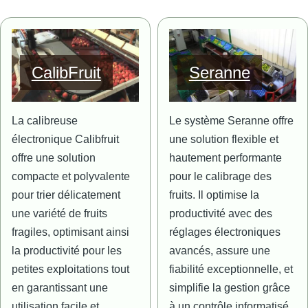
Image
Image
CalibFruit
Seranne
La calibreuse
Le système Seranne offre
électronique Calibfruit
une solution flexible et
offre une solution
hautement performante
compacte et polyvalente
pour le calibrage des
pour trier délicatement
fruits. Il optimise la
une variété de fruits
productivité avec des
fragiles, optimisant ainsi
réglages électroniques
la productivité pour les
avancés, assure une
petites exploitations tout
fiabilité exceptionnelle, et
en garantissant une
simplifie la gestion grâce
utilisation facile et
à un contrôle informatisé.