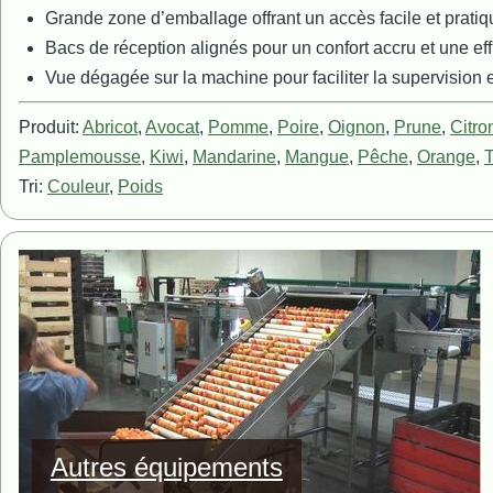
Grande zone d’emballage offrant un accès facile et pratiq
Bacs de réception alignés pour un confort accru et une eff
Vue dégagée sur la machine pour faciliter la supervision et
Produit:
Abricot
,
Avocat
,
Pomme
,
Poire
,
Oignon
,
Prune
,
Citro
Pamplemousse
,
Kiwi
,
Mandarine
,
Mangue
,
Pêche
,
Orange
,
Tri:
Couleur
,
Poids
Image
Autres équipements