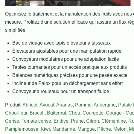
Optimisez le traitement et la manutention des fruits avec nos
mesure. Profitez d'une solution efficace qui assure un flux régu
simplifiée.
Bac de vidage avec tapis élévateur à tasseaux
Élévateurs ajustables pour une manipulation rapide
Convoyeurs modulaires pour une adaptation facile
Tables tournantes pour un accès pratique aux produits
Balances numériques précises pour une pesée exacte
Inclineur de Palox pour un déchargement sans effort
Convoyeur à rouleaux pour un transport fluide
Produit:
Abricot
,
Avocat
,
Ananas
,
Pomme
,
Aubergine
,
Patate
Chou-fleur
,
Brocoli
,
Butternut
,
Chou
,
Courgette
,
Courge - Cuc
Cerise
,
Tomate cerise
,
Endive
,
Prune
,
Citron
,
Clémentine
,
Ru
Pamplemousse
,
Kiwi
,
Mandarine
,
Mangue
,
Pêche
,
Melon
,
Mi