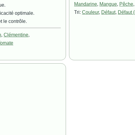
Mandarine
,
Mangue
,
Pêche
ue.
Tri:
Couleur
,
Défaut
,
Défaut (
icacité optimale.
 le contrôle.
n
,
Clémentine
,
Tomate