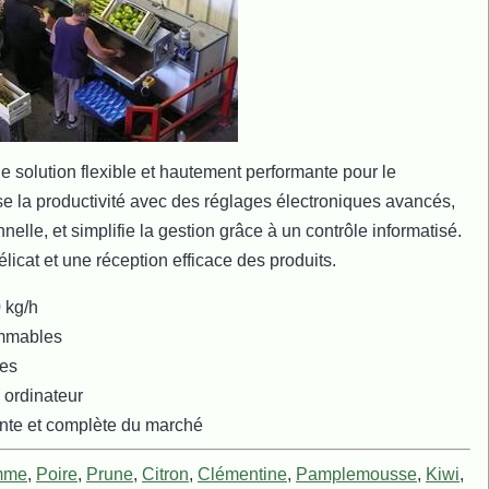
 solution flexible et hautement performante pour le
mise la productivité avec des réglages électroniques avancés,
nelle, et simplifie la gestion grâce à un contrôle informatisé.
élicat et une réception efficace des produits.
 kg/h
ammables
nes
 ordinateur
ante et complète du marché
mme
,
Poire
,
Prune
,
Citron
,
Clémentine
,
Pamplemousse
,
Kiwi
,