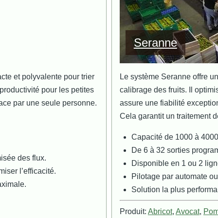
Seranne
cte et polyvalente pour trier
Le système Seranne offre une
 productivité pour les petites
calibrage des fruits. Il opti
ficace par une seule personne.
assure une fiabilité exception
Cela garantit un traitement d
Capacité de 1000 à 4000
De 6 à 32 sorties progr
isée des flux.
Disponible en 1 ou 2 lig
ser l’efficacité.
Pilotage par automate ou
aximale.
Solution la plus perform
Produit:
Abricot
,
Avocat
,
Po