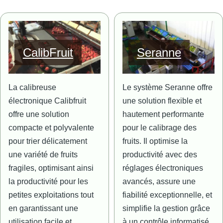
Image
Image
CalibFruit
Seranne
La calibreuse
Le système Seranne offre
électronique Calibfruit
une solution flexible et
offre une solution
hautement performante
compacte et polyvalente
pour le calibrage des
pour trier délicatement
fruits. Il optimise la
une variété de fruits
productivité avec des
fragiles, optimisant ainsi
réglages électroniques
la productivité pour les
avancés, assure une
petites exploitations tout
fiabilité exceptionnelle, et
en garantissant une
simplifie la gestion grâce
utilisation facile et
à un contrôle informatisé.