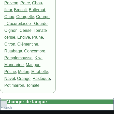
Poivron
,
Poire
,
Chou-
fleur
,
Brocoli
,
Butternut
,
Chou
,
Courgette
,
Courge
- Cucurbitacée - Gourde
,
Oignon
,
Cerise
,
Tomate
cerise
,
Endive
,
Prune
,
Citron
,
Clémentine
,
Rutabaga
,
Concombre
,
Pamplemousse
,
Kiwi
,
Mandarine
,
Mangue
,
Pêche
,
Melon
,
Mirabelle
,
Navet
,
Orange
,
Pastèque
,
Potimarron
,
Tomate
Changer de langue
Lister
French
les
actions