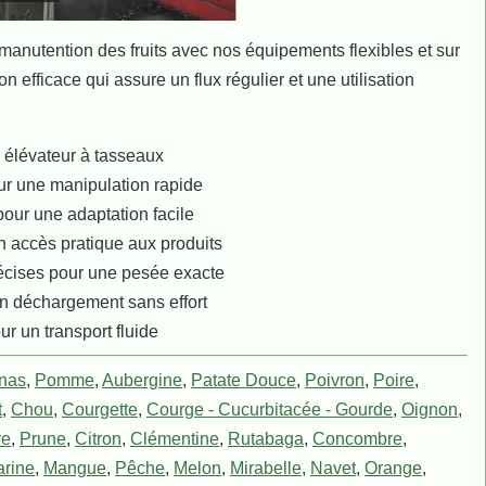
 manutention des fruits avec nos équipements flexibles et sur
n efficace qui assure un flux régulier et une utilisation
 élévateur à tasseaux
ur une manipulation rapide
our une adaptation facile
n accès pratique aux produits
cises pour une pesée exacte
un déchargement sans effort
r un transport fluide
nas
,
Pomme
,
Aubergine
,
Patate Douce
,
Poivron
,
Poire
,
t
,
Chou
,
Courgette
,
Courge - Cucurbitacée - Gourde
,
Oignon
,
ve
,
Prune
,
Citron
,
Clémentine
,
Rutabaga
,
Concombre
,
rine
,
Mangue
,
Pêche
,
Melon
,
Mirabelle
,
Navet
,
Orange
,