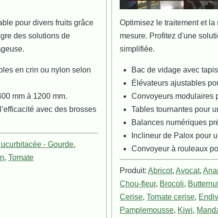
le pour divers fruits grâce
Optimisez le traitement et la
ègre des solutions de
mesure. Profitez d'une solutio
ageuse.
simplifiée.
les en crin ou nylon selon
Bac de vidage avec tapis
Élévateurs ajustables po
e 400 mm à 1200 mm.
Convoyeurs modulaires p
l’efficacité avec des brosses
Tables tournantes pour u
Balances numériques pré
Inclineur de Palox pour 
ucurbitacée - Gourde
,
Convoyeur à rouleaux pou
on
,
Tomate
Produit:
Abricot
,
Avocat
,
Ana
Chou-fleur
,
Brocoli
,
Butternu
Cerise
,
Tomate cerise
,
Endi
Pamplemousse
,
Kiwi
,
Manda