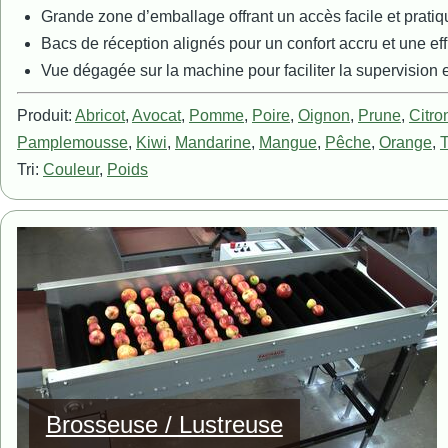
Grande zone d’emballage offrant un accès facile et pratiq
Bacs de réception alignés pour un confort accru et une eff
Vue dégagée sur la machine pour faciliter la supervision et
Produit:
Abricot
,
Avocat
,
Pomme
,
Poire
,
Oignon
,
Prune
,
Citro
Pamplemousse
,
Kiwi
,
Mandarine
,
Mangue
,
Pêche
,
Orange
,
Tri:
Couleur
,
Poids
Image
Brosseuse / Lustreuse