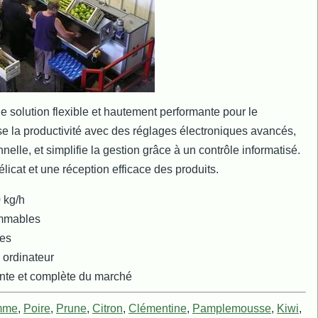
 solution flexible et hautement performante pour le
mise la productivité avec des réglages électroniques avancés,
nelle, et simplifie la gestion grâce à un contrôle informatisé.
élicat et une réception efficace des produits.
 kg/h
ammables
nes
 ordinateur
ante et complète du marché
mme
,
Poire
,
Prune
,
Citron
,
Clémentine
,
Pamplemousse
,
Kiwi
,