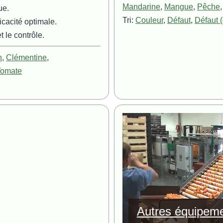
Mandarine
,
Mangue
,
Pêche
ue.
Tri:
Couleur
,
Défaut
,
Défaut (
icacité optimale.
 le contrôle.
n
,
Clémentine
,
Tomate
Image
Autres équipem