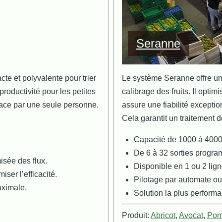
Seranne
cte et polyvalente pour trier
Le système Seranne offre une
 productivité pour les petites
calibrage des fruits. Il opti
ficace par une seule personne.
assure une fiabilité exception
Cela garantit un traitement d
Capacité de 1000 à 4000
De 6 à 32 sorties progr
isée des flux.
Disponible en 1 ou 2 lig
ser l’efficacité.
Pilotage par automate ou
aximale.
Solution la plus perform
Produit:
Abricot
,
Avocat
,
Po