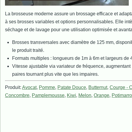
La brosseuse moderne assure un brossage efficace et adaptab
à ses brosses variables et options personnalisables. Elle int
séchage et de lavage pour une utilisation optimisée et avant
Brosses transversales avec diamètre de 125 mm, disponib
le produit traité.
Formats multiples : longueurs de 1m à 6m et largeurs d
Vitesse ajustable via variateur de fréquence, augmentant 
paires tournant plus vite que les impaires.
Produit:
Avocat
,
Pomme
,
Patate Douce
,
Butternut
,
Courge - C
Concombre
,
Pamplemousse
,
Kiwi
,
Melon
,
Orange
,
Potimarr