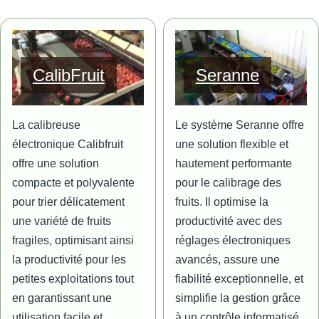
Image
Image
CalibFruit
Seranne
La calibreuse
Le système Seranne offre
électronique Calibfruit
une solution flexible et
offre une solution
hautement performante
compacte et polyvalente
pour le calibrage des
pour trier délicatement
fruits. Il optimise la
une variété de fruits
productivité avec des
fragiles, optimisant ainsi
réglages électroniques
la productivité pour les
avancés, assure une
petites exploitations tout
fiabilité exceptionnelle, et
en garantissant une
simplifie la gestion grâce
utilisation facile et
à un contrôle informatisé.