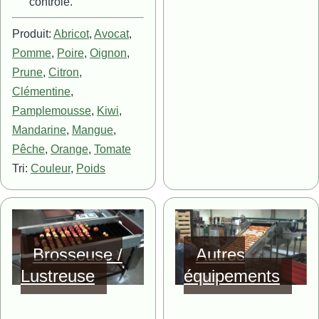
contrôle.
Produit:
Abricot
,
Avocat
,
Pomme
,
Poire
,
Oignon
,
Prune
,
Citron
,
Clémentine
,
Pamplemousse
,
Kiwi
,
Mandarine
,
Mangue
,
Pêche
,
Orange
,
Tomate
Tri:
Couleur
,
Poids
Image
Image
Brosseuse /
Autres
Lustreuse
équipements