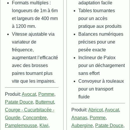
Formats multiples :
adaptation facile
longueurs de 1m à 6m
Tables tournantes
et largeurs de 400 mm
pour un accès
à 1200 mm.
pratique aux produits
Vitesse ajustable via
Balances numériques
variateur de
précises pour une
fréquence,
pesée exacte
augmentant l’efficacité
Inclineur de Palox
avec des brosses
pour un déchargement
paires tournant plus
sans effort
vite que les impaires.
Convoyeur à rouleaux
pour un transport
Produit:
Avocat
,
Pomme
,
fluide
Patate Douce
,
Butternut
,
Courge - Cucurbitacée -
Produit:
Abricot
,
Avocat
,
Gourde
,
Concombre
,
Ananas
,
Pomme
,
Pamplemousse
,
Kiwi
,
Aubergine
,
Patate Douce
,