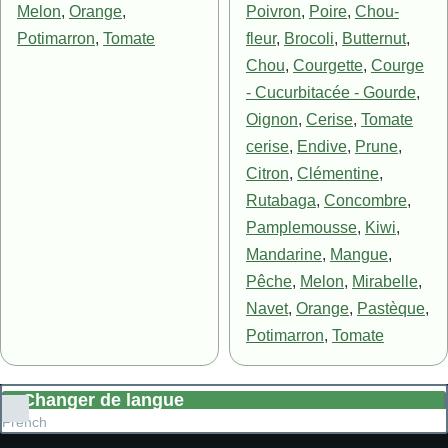
Melon
,
Orange
,
Poivron
,
Poire
,
Chou-
Potimarron
,
Tomate
fleur
,
Brocoli
,
Butternut
,
Chou
,
Courgette
,
Courge
- Cucurbitacée - Gourde
,
Oignon
,
Cerise
,
Tomate
cerise
,
Endive
,
Prune
,
Citron
,
Clémentine
,
Rutabaga
,
Concombre
,
Pamplemousse
,
Kiwi
,
Mandarine
,
Mangue
,
Pêche
,
Melon
,
Mirabelle
,
Navet
,
Orange
,
Pastèque
,
Potimarron
,
Tomate
Changer de langue
Lister
French
les
actions