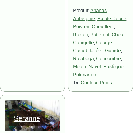
Produit:
Ananas
,
Aubergine
,
Patate Douce
,
Poivron
,
Chou-fleur
,
Brocoli
,
Butternut
,
Chou
,
Courgette
,
Courge -
Cucurbitacée - Gourde
,
Rutabaga
,
Concombre
,
Melon
,
Navet
,
Pastèque
,
Potimarron
Tri:
Couleur
,
Poids
Image
Seranne