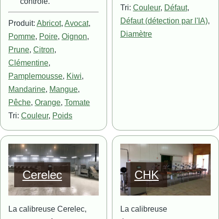
contrôle.
Tri:
Couleur
,
Défaut
,
Défaut (détection par l'IA)
,
Produit:
Abricot
,
Avocat
,
Diamètre
Pomme
,
Poire
,
Oignon
,
Prune
,
Citron
,
Clémentine
,
Pamplemousse
,
Kiwi
,
Mandarine
,
Mangue
,
Pêche
,
Orange
,
Tomate
Tri:
Couleur
,
Poids
Image
Image
Cerelec
CHK
La calibreuse Cerelec,
La calibreuse