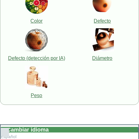
Color
Defecto
Defecto (detección por IA)
Diámetro
Peso
Cambiar idioma
Lista
Español