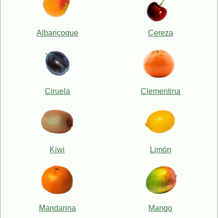
Albaricoque
Cereza
Ciruela
Clementina
Kiwi
Limón
Mandarina
Mango