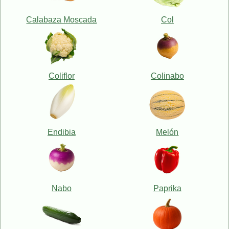
Calabaza Moscada
Col
Coliflor
Colinabo
Endibia
Melón
Nabo
Paprika