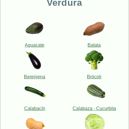
Verdura
Aguacate
Batata
Berenjena
Brócoli
Calabacín
Calabaza - Cucurbita